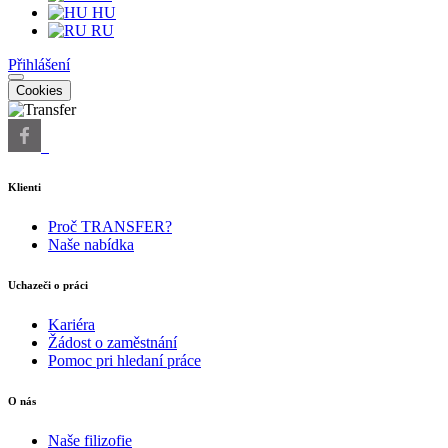
HU
RU
Přihlášení
Cookies
Klienti
Proč TRANSFER?
Naše nabídka
Uchazeči o práci
Kariéra
Žádost o zaměstnání
Pomoc pri hledaní práce
O nás
Naše filizofie