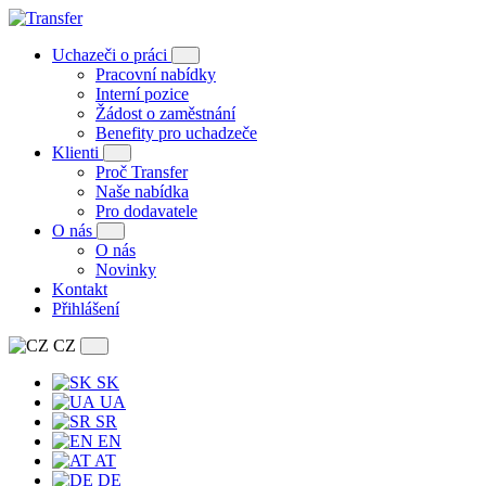
Uchazeči o práci
Pracovní nabídky
Interní pozice
Žádost o zaměstnání
Benefity pro uchadzeče
Klienti
Proč Transfer
Naše nabídka
Pro dodavatele
O nás
O nás
Novinky
Kontakt
Přihlášení
CZ
SK
UA
SR
EN
AT
DE