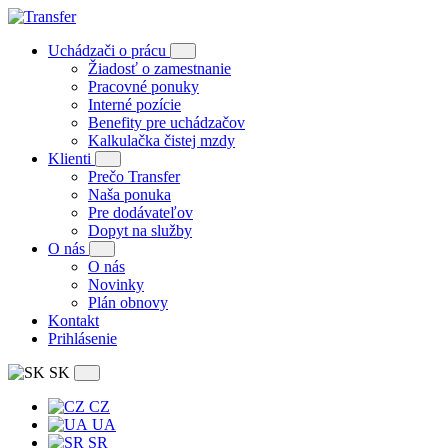
Uchádzači o prácu
Žiadosť o zamestnanie
Pracovné ponuky
Interné pozície
Benefity pre uchádzačov
Kalkulačka čistej mzdy
Klienti
Prečo Transfer
Naša ponuka
Pre dodávateľov
Dopyt na služby
O nás
O nás
Novinky
Plán obnovy
Kontakt
Prihlásenie
SK
CZ
UA
SR