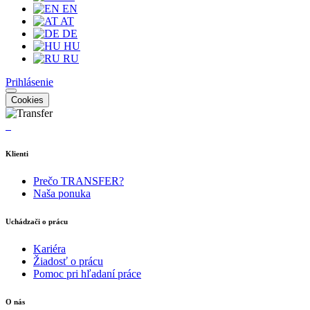
EN
AT
DE
HU
RU
Prihlásenie
Cookies
Klienti
Prečo TRANSFER?
Naša ponuka
Uchádzači o prácu
Kariéra
Žiadosť o prácu
Pomoc pri hľadaní práce
O nás