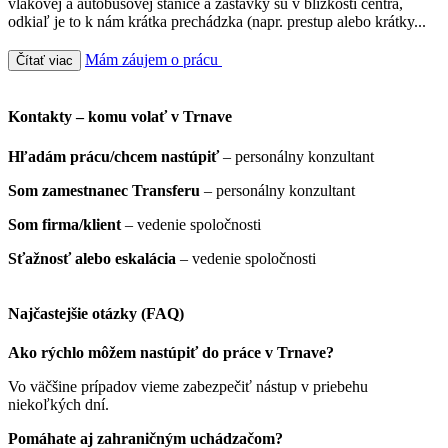
vlakovej a autobusovej stanice a zastávky sú v blízkosti centra,
odkiaľ je to k nám krátka prechádzka (napr. prestup alebo krátky...
Mám záujem o prácu
Čítať viac
Kontakty – komu volať v Trnave
Hľadám prácu/chcem nastúpiť
– personálny konzultant
Som zamestnanec Transferu
– personálny konzultant
Som firma/klient
– vedenie spoločnosti
Sťažnosť alebo eskalácia
– vedenie spoločnosti
Najčastejšie otázky (FAQ)
Ako rýchlo môžem nastúpiť do práce v Trnave?
Vo väčšine prípadov vieme zabezpečiť nástup v priebehu
niekoľkých dní.
Pomáhate aj zahraničným uchádzačom?