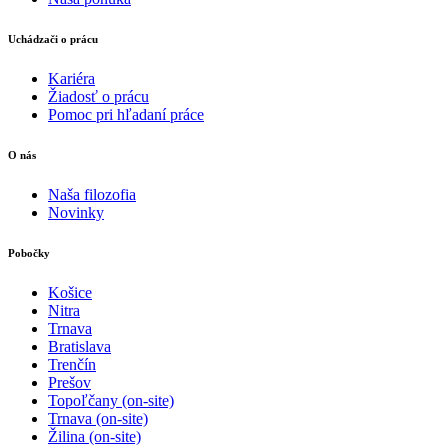
Uchádzači o prácu
Kariéra
Žiadosť o prácu
Pomoc pri hľadaní práce
O nás
Naša filozofia
Novinky
Pobočky
Košice
Nitra
Trnava
Bratislava
Trenčín
Prešov
Topoľčany (on-site)
Trnava (on-site)
Žilina (on-site)