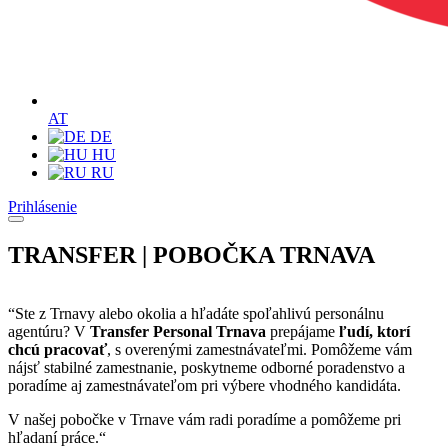
AT
DE
HU
RU
Prihlásenie
TRANSFER | POBOČKA TRNAVA
“Ste z Trnavy alebo okolia a hľadáte spoľahlivú personálnu
agentúru? V
Transfer Personal Trnava
prepájame
ľudí, ktorí
chcú pracovať
, s overenými zamestnávateľmi. Pomôžeme vám
nájsť stabilné zamestnanie, poskytneme odborné poradenstvo a
poradíme aj zamestnávateľom pri výbere vhodného kandidáta.
V našej pobočke v Trnave vám radi poradíme a pomôžeme pri
hľadaní práce.“