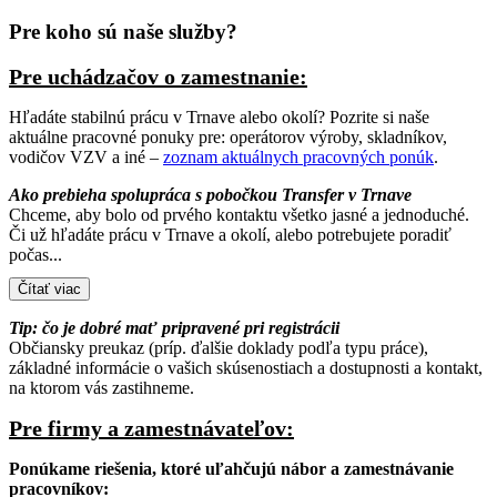
Pre koho sú naše služby?
Pre uchádzačov o zamestnanie:
Hľadáte stabilnú prácu v Trnave alebo okolí? Pozrite si naše
aktuálne pracovné ponuky pre: operátorov výroby, skladníkov,
vodičov VZV a iné –
zoznam aktuálnych pracovných ponúk
.
Ako prebieha spolupráca s pobočkou Transfer v Trnave
Chceme, aby bolo od prvého kontaktu všetko jasné a jednoduché.
Či už hľadáte prácu v Trnave a okolí, alebo potrebujete poradiť
počas...
Čítať viac
Tip: čo je dobré mať pripravené pri registrácii
Občiansky preukaz (príp. ďalšie doklady podľa typu práce),
základné informácie o vašich skúsenostiach a dostupnosti a kontakt,
na ktorom vás zastihneme.
Pre firmy a zamestnávateľov:
Ponúkame riešenia, ktoré uľahčujú nábor a zamestnávanie
pracovníkov: