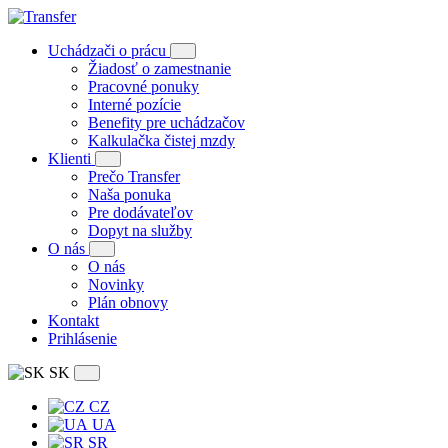
Uchádzači o prácu
Žiadosť o zamestnanie
Pracovné ponuky
Interné pozície
Benefity pre uchádzačov
Kalkulačka čistej mzdy
Klienti
Prečo Transfer
Naša ponuka
Pre dodávateľov
Dopyt na služby
O nás
O nás
Novinky
Plán obnovy
Kontakt
Prihlásenie
SK
CZ
UA
SR