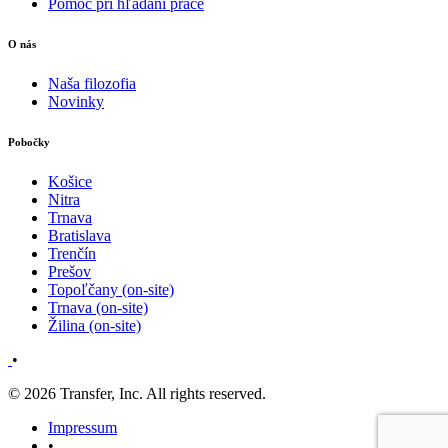
Pomoc pri hľadaní práce
O nás
Naša filozofia
Novinky
Pobočky
Košice
Nitra
Trnava
Bratislava
Trenčín
Prešov
Topoľčany (on-site)
Trnava (on-site)
Žilina (on-site)
•
© 2026 Transfer,
Inc. All rights reserved.
Impressum
•