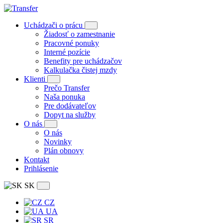
Uchádzači o prácu
Žiadosť o zamestnanie
Pracovné ponuky
Interné pozície
Benefity pre uchádzačov
Kalkulačka čistej mzdy
Klienti
Prečo Transfer
Naša ponuka
Pre dodávateľov
Dopyt na služby
O nás
O nás
Novinky
Plán obnovy
Kontakt
Prihlásenie
SK
CZ
UA
SR