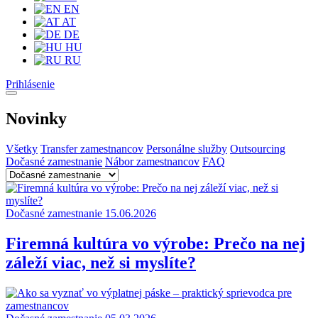
EN
AT
DE
HU
RU
Prihlásenie
Novinky
Všetky
Transfer zamestnancov
Personálne služby
Outsourcing
Dočasné zamestnanie
Nábor zamestnancov
FAQ
Dočasné zamestnanie
15.06.2026
Firemná kultúra vo výrobe: Prečo na nej
záleží viac, než si myslíte?