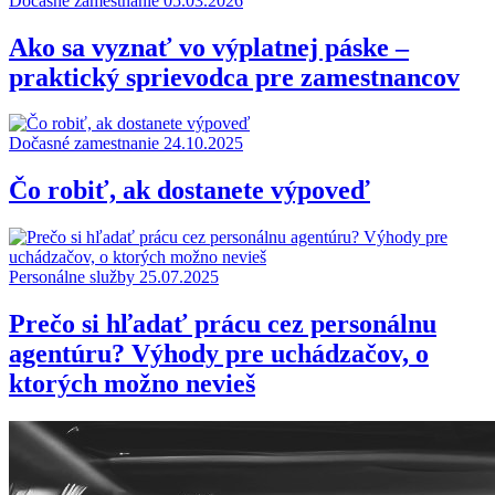
Dočasné zamestnanie
05.03.2026
Ako sa vyznať vo výplatnej páske –
praktický sprievodca pre zamestnancov
Dočasné zamestnanie
24.10.2025
Čo robiť, ak dostanete výpoveď
Personálne služby
25.07.2025
Prečo si hľadať prácu cez personálnu
agentúru? Výhody pre uchádzačov, o
ktorých možno nevieš