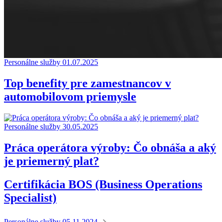
Personálne služby
01.07.2025
Top benefity pre zamestnancov v
automobilovom priemysle
Personálne služby
30.05.2025
Práca operátora výroby: Čo obnáša a aký
je priemerný plat?
Certifikácia BOS (Business Operations
Specialist)
Personálne služby
05.11.2024