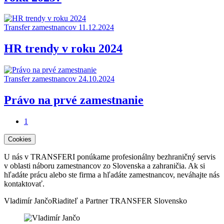
Transfer zamestnancov
11.12.2024
HR trendy v roku 2024
Transfer zamestnancov
24.10.2024
Právo na prvé zamestnanie
1
Cookies
U nás v TRANSFERI ponúkame profesionálny bezhraničný servis
K
v oblasti náboru zamestnancov zo Slovenska a zahraničia. Ak si
o
hľadáte prácu alebo ste firma a hľadáte zamestnancov, neváhajte nás
J
kontaktovať.
T
p
Vladimír Jančo
Riaditeľ a Partner TRANSFER Slovensko
T