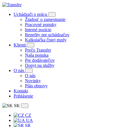
Uchádzači o prácu
Žiadosť o zamestnanie
Pracovné ponuky
Interné pozície
Benefity pre uchádzačov
Kalkulačka čistej mzdy
Klienti
Prečo Transfer
Naša ponuka
Pre dodávateľov
Dopyt na služby
O nás
O nás
Novinky
Plán obnovy
Kontakt
Prihlásenie
SK
CZ
UA
SR