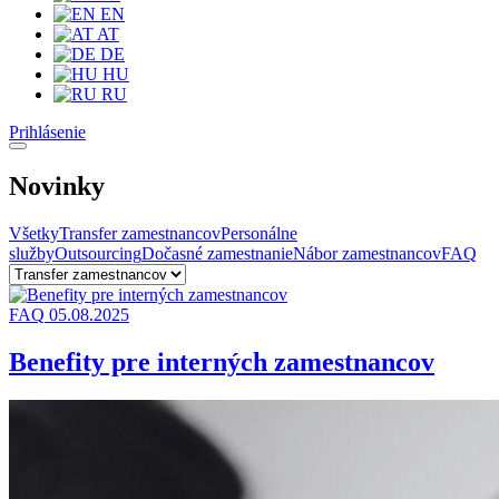
EN
AT
DE
HU
RU
Prihlásenie
Novinky
Všetky
Transfer zamestnancov
Personálne
služby
Outsourcing
Dočasné zamestnanie
Nábor zamestnancov
FAQ
FAQ
05.08.2025
Benefity pre interných zamestnancov