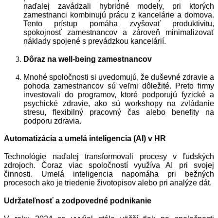
naďalej zavádzali hybridné modely, pri ktorých
zamestnanci kombinujú prácu z kancelárie a domova.
Tento prístup pomáha zvyšovať produktivitu,
spokojnosť zamestnancov a zároveň minimalizovať
náklady spojené s prevádzkou kancelárií.
Dôraz na well-being zamestnancov
Mnohé spoločnosti si uvedomujú, že duševné zdravie a
pohoda zamestnancov sú veľmi dôležité. Preto firmy
investovali do programov, ktoré podporujú fyzické a
psychické zdravie, ako sú workshopy na zvládanie
stresu, flexibilný pracovný čas alebo benefity na
podporu zdravia.
Automatizácia a umelá inteligencia (AI) v HR
Technológie naďalej transformovali procesy v ľudských
zdrojoch. Čoraz viac spoločností využíva AI pri svojej
činnosti. Umelá inteligencia napomáha pri bežných
procesoch ako je triedenie životopisov alebo pri analýze dát.
Udržateľnosť a zodpovedné podnikanie