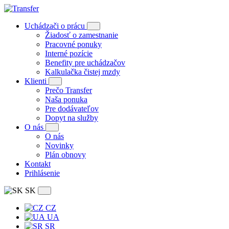
Uchádzači o prácu
Žiadosť o zamestnanie
Pracovné ponuky
Interné pozície
Benefity pre uchádzačov
Kalkulačka čistej mzdy
Klienti
Prečo Transfer
Naša ponuka
Pre dodávateľov
Dopyt na služby
O nás
O nás
Novinky
Plán obnovy
Kontakt
Prihlásenie
SK
CZ
UA
SR