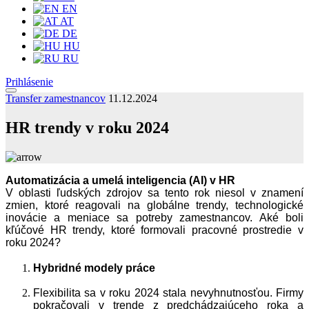
EN
AT
DE
HU
RU
Prihlásenie
Transfer zamestnancov
11.12.2024
HR trendy v roku 2024
Automatizácia a umelá inteligencia (AI) v HR
V oblasti ľudských zdrojov sa tento rok niesol v znamení
zmien, ktoré reagovali na globálne trendy, technologické
inovácie a meniace sa potreby zamestnancov. Aké boli
kľúčové HR trendy, ktoré formovali pracovné prostredie v
roku 2024?
Hybridné modely práce
Flexibilita sa v roku 2024 stala nevyhnutnosťou. Firmy
pokračovali v trende z predchádzajúceho roka a