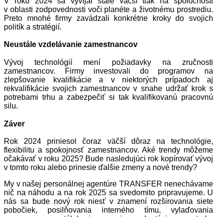
V roku 2024 sa vyvíjal stále väčší tlak na spoločnosti
v oblasti zodpovednosti voči planéte a životnému prostrediu.
Preto mnohé firmy zavádzali konkrétne kroky do svojich
politík a stratégií.
Neustále vzdelávanie zamestnancov
Vývoj technológií mení požiadavky na zručnosti
zamestnancov. Firmy investovali do programov na
zlepšovanie kvalifikácie a v niektorých prípadoch aj
rekvalifikácie svojich zamestnancov v snahe udržať krok s
potrebami trhu a zabezpečiť si tak kvalifikovanú pracovnú
silu.
Záver
Rok 2024 priniesol čoraz väčší dôraz na technológie,
flexibilitu a spokojnosť zamestnancov. Aké trendy môžeme
očakávať v roku 2025? Bude nasledujúci rok kopírovať vývoj
v tomto roku alebo prinesie ďalšie zmeny a nové trendy?
My v našej personálnej agentúre TRANSFER nenechávame
nič na náhodu a na rok 2025 sa svedomito pripravujeme. U
nás sa bude nový rok niesť v znamení rozširovania siete
pobočiek, posilňovania interného tímu, vylaďovania